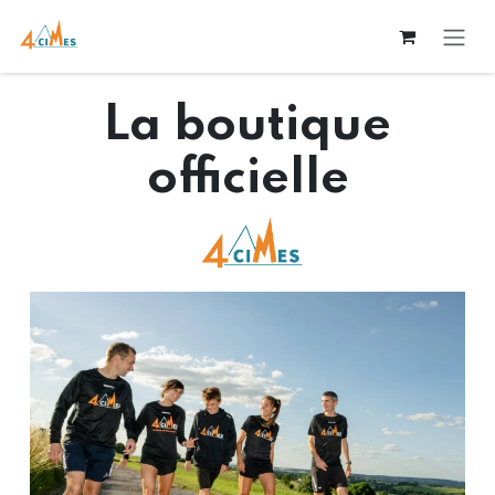
Se rendre au contenu
La boutique
officielle